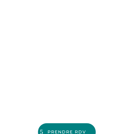
Téléconsultation
Votre séance en restant chez vous, en toute
sécurité sanitaire, depuis votre tablette, smartphone
ou ordinateur.
PRENDRE RDV