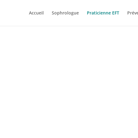
Accueil
Sophrologue
Praticienne EFT
Prév
Praticienne EFT cliniqu
ronique Blanchon-Doucet – Certifiée R
Enfants, Adolescents, Adultes